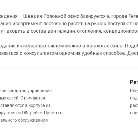
ождения – Швеция. Головной офис базируется в городе Гет
ия, ассортимент постоянно растет, на рынок поступают 
т входить в состав вентиляции, отопления, кондиционир
создания инженерных систем можно в каталогах сайта. По
вязаться с консультантом одним из удобных способов. Дос
Ре
ное средство управления
Рег
ых сетей. Отличаются
под
ставляются в корпусе из
рас
руются на DIN-рейке. Просты в
про
иального обслуживания.