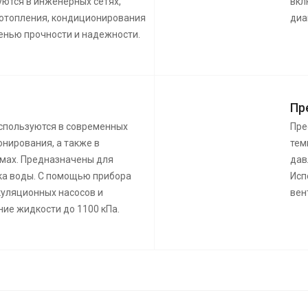
уются в инженерных сетях,
вкл
, отопления, кондиционирования
диа
пенью прочности и надежности.
Пр
используются в современных
Пре
онирования, а также в
тем
мах. Предназначены для
дав
ка воды. С помощью прибора
Исп
уляционных насосов и
вен
ие жидкости до 1100 кПа.