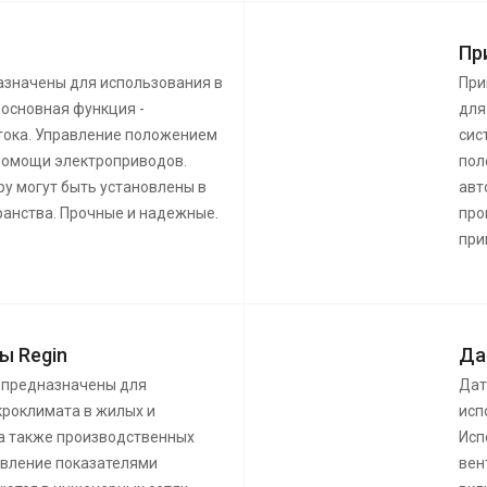
Пр
азначены для использования в
При
 основная функция -
для
тока. Управление положением
сис
помощи электроприводов.
пол
у могут быть установлены в
авт
ранства. Прочные и надежные.
про
при
ы Regin
Да
 предназначены для
Дат
роклимата в жилых и
исп
а также производственных
Исп
авление показателями
вен