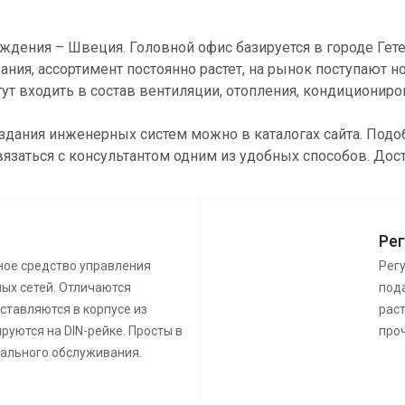
ождения – Швеция. Головной офис базируется в городе Гет
ия, ассортимент постоянно растет, на рынок поступают 
т входить в состав вентиляции, отопления, кондиционир
создания инженерных систем можно в каталогах сайта. По
вязаться с консультантом одним из удобных способов. Дос
Ре
ное средство управления
Рег
ых сетей. Отличаются
пода
ставляются в корпусе из
раст
руются на DIN-рейке. Просты в
про
иального обслуживания.