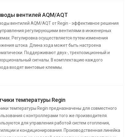
иводы вентилей AQM/AQT
воды вентилей AQM/AQT от Regin - эффективное решения
 управления регулирующими вентилями в инженерных
темах. Регулировка осуществляется путем изменения
ожения штока. Длина хода может быть настроена
оматически. Поддерживают двух-, трехпозиционный и
порциональный сигналы. В комплектацию каждого
вода входят винтовые клеммы.
тчики температуры Regin
чики температуры Regin предназначены для совместного
ользования с контроллерами того же производителя.
ользуются для управления работой систем отопления,
тиляции и кондиционирования. Производственная линейка