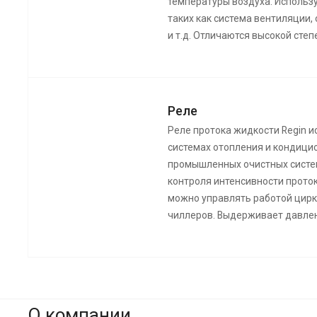
температуры воздуха. Использ
таких как система вентиляции,
и т.д. Отличаются высокой сте
Реле
Реле протока жидкости Regin 
системах отопления и кондицио
промышленных очистных систе
контроля интенсивности прото
можно управлять работой цирк
чиллеров. Выдерживает давлен
О компании