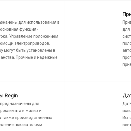
Пр
азначены для использования в
При
 основная функция -
для
тока. Управление положением
сис
помощи электроприводов.
пол
у могут быть установлены в
авт
ранства. Прочные и надежные.
про
при
ы Regin
Да
 предназначены для
Дат
роклимата в жилых и
исп
а также производственных
Исп
авление показателями
вен