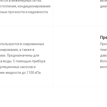
уются в инженерных сетях,
вкл
 отопления, кондиционирования
диа
пенью прочности и надежности.
Пре
используются в современных
Пре
нирования, а также в
темп
мах. Предназначены для
давл
ка воды. С помощью прибора
Исп
уляционных насосов и
вент
ие жидкости до 1100 кПа.