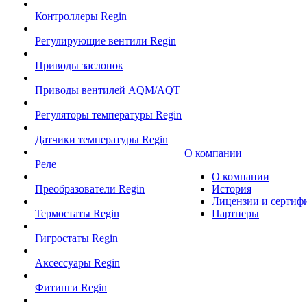
Контроллеры Regin
Регулирующие вентили Regin
Приводы заслонок
Приводы вентилей AQM/AQT
Регуляторы температуры Regin
Датчики температуры Regin
О компании
Реле
О компании
Преобразователи Regin
История
Лицензии и сертиф
Термостаты Regin
Партнеры
Гигростаты Regin
Аксессуары Regin
Фитинги Regin