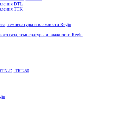
вления DTL
вления TTK
аза, температуры и влажности Regin
ого газа, температуры и влажности Regin
RTN-D, TRT-50
gin