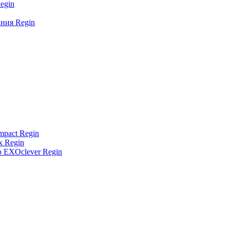
egin
ния Regin
pact Regin
 Regin
 EXOclever Regin