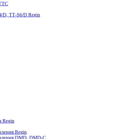
 TTC
/D, ТТ-S6/D Regin
 Regin
вления Regin
авления DMD, DMD-C