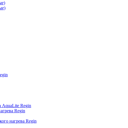
ые)
ые)
egin
 AquaLite Regin
агрева Regin
кого нагрева Regin