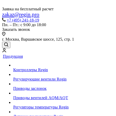
Заявка на бесплатный расчет
zakaz@regin.pro
+7 (495) 241-18-19
Пн. – Пт.: с 9:00 до 18:00
Заказать звонок
г. Москва, Варшавское шоссе, 125, стр. 1
Продукция
Контроллеры Regin
Регулирующие вентили Regin
Приводы заслонок
Приводы вентилей AQM/AQT
Регуляторы температуры Regin