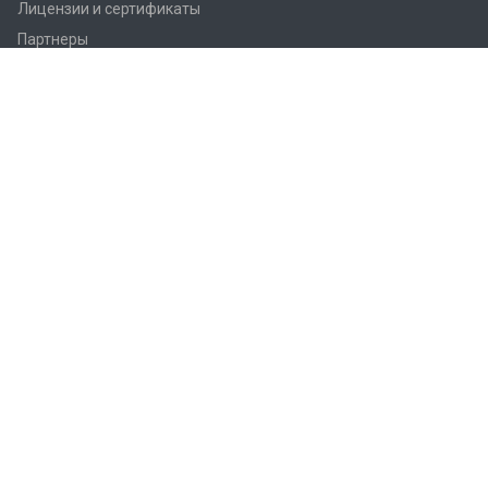
Лицензии и сертификаты
Партнеры
Продукция
Контроллеры Regin
Регулирующие вентили Regin
Приводы заслонок
Приводы вентилей AQM/AQT
Регуляторы температуры Regin
Датчики температуры Regin
Реле
Преобразователи Regin
Термостаты Regin
Гигростаты Regin
Аксессуары Regin
Фитинги Regin