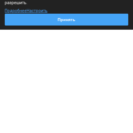
разрешить.
Продукция
Подробнее
Настроить
Принять
Услуги
Наши контакты
+7 (495) 241-18-19
Пн. – Пт.: с 9:00 до 18:00
г. Москва, Варшавское шоссе, 125, стр. 1
info@regin.pro
© 2026 Все права защищены.
Политика обработки персональных данных
Согласие на обработку персональных данных
Согласие на обработку cookie-файлов