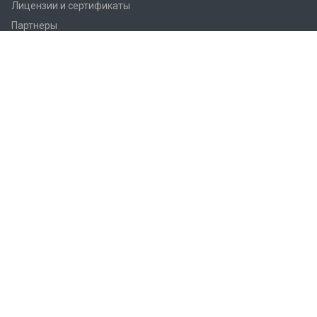
Лицензии и сертификаты
Партнеры
Продукция
Контроллеры Regin
Регулирующие вентили Regin
Приводы заслонок
Приводы вентилей AQM/AQT
Регуляторы температуры Regin
Датчики температуры Regin
Реле
Преобразователи Regin
Термостаты Regin
Гигростаты Regin
Аксессуары Regin
Фитинги Regin