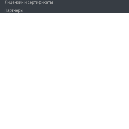
Лицензии и сертификаты
Партнеры
Продукция
Контроллеры Regin
Регулирующие вентили Regin
Приводы заслонок
Приводы вентилей AQM/AQT
Регуляторы температуры Regin
Датчики температуры Regin
Реле
Преобразователи Regin
Термостаты Regin
Гигростаты Regin
Аксессуары Regin
Фитинги Regin