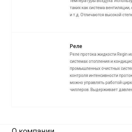
температуры воздуха. Использ
таких как система вентиляции,
и т.д. Отличаются высокой сте
Реле
Реле протока жидкости Regin 
системах отопления и кондицио
промышленных очистных систе
контроля интенсивности прото
можно управлять работой цирк
чиллеров. Выдерживает давлен
О компании