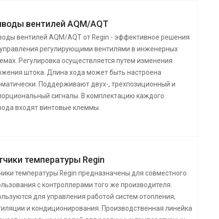
иводы вентилей AQM/AQT
воды вентилей AQM/AQT от Regin - эффективное решения
 управления регулирующими вентилями в инженерных
темах. Регулировка осуществляется путем изменения
ожения штока. Длина хода может быть настроена
оматически. Поддерживают двух-, трехпозиционный и
порциональный сигналы. В комплектацию каждого
вода входят винтовые клеммы.
тчики температуры Regin
чики температуры Regin предназначены для совместного
ользования с контроллерами того же производителя.
ользуются для управления работой систем отопления,
тиляции и кондиционирования. Производственная линейка