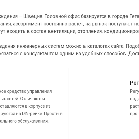
ождения – Швеция. Головной офис базируется в городе Гет
ия, ассортимент постоянно растет, на рынок поступают 
т входить в состав вентиляции, отопления, кондиционир
создания инженерных систем можно в каталогах сайта. По
вязаться с консультантом одним из удобных способов. Дос
Ре
ное средство управления
Рег
ых сетей. Отличаются
пода
ставляются в корпусе из
раст
руются на DIN-рейке. Просты в
про
иального обслуживания.