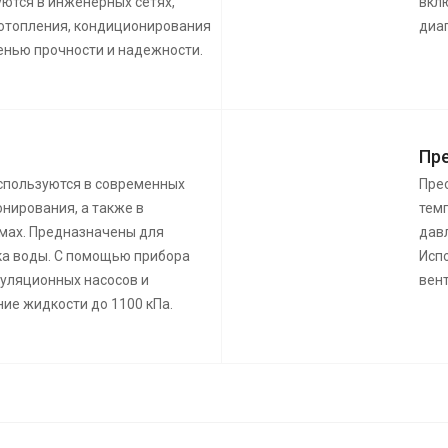
уются в инженерных сетях,
вкл
 отопления, кондиционирования
диа
пенью прочности и надежности.
Пре
используются в современных
Пре
нирования, а также в
темп
мах. Предназначены для
давл
ка воды. С помощью прибора
Исп
уляционных насосов и
вент
ие жидкости до 1100 кПа.