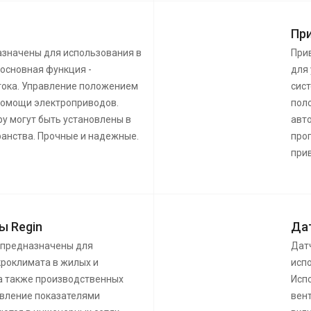
Пр
азначены для использования в
При
 основная функция -
для
тока. Управление положением
сис
помощи электроприводов.
пол
у могут быть установлены в
авт
ранства. Прочные и надежные.
про
при
ы Regin
Да
 предназначены для
Дат
роклимата в жилых и
исп
а также производственных
Исп
авление показателями
вен