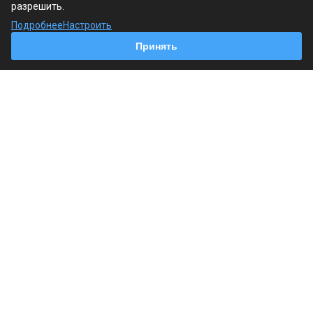
разрешить.
Продукция
Подробнее
Настроить
Принять
Услуги
Наши контакты
+7 (495) 241-18-19
Пн. – Пт.: с 9:00 до 18:00
г. Москва, Варшавское шоссе, 125, стр. 1
info@regin.pro
© 2026 Все права защищены.
Политика обработки персональных данных
Согласие на обработку персональных данных
Согласие на обработку cookie-файлов