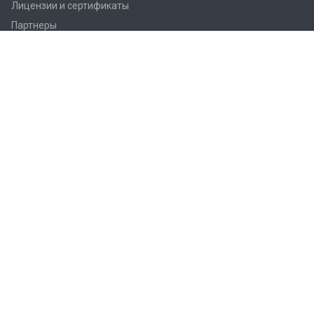
Лицензии и сертификаты
Партнеры
Продукция
Контроллеры Regin
Регулирующие вентили Regin
Приводы заслонок
Приводы вентилей AQM/AQT
Регуляторы температуры Regin
Датчики температуры Regin
Реле
Преобразователи Regin
Термостаты Regin
Гигростаты Regin
Аксессуары Regin
Фитинги Regin