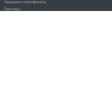
Лицензии и сертификаты
Партнеры
Продукция
Контроллеры Regin
Регулирующие вентили Regin
Приводы заслонок
Приводы вентилей AQM/AQT
Регуляторы температуры Regin
Датчики температуры Regin
Реле
Преобразователи Regin
Термостаты Regin
Гигростаты Regin
Аксессуары Regin
Фитинги Regin