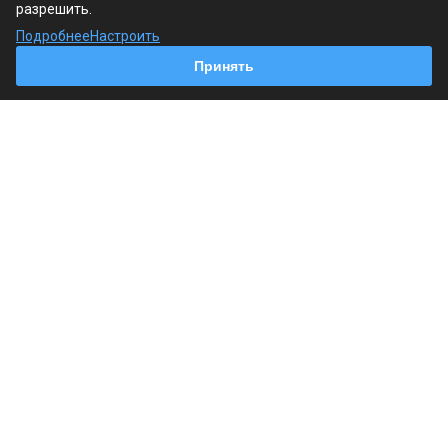
разрешить.
Продукция
Подробнее
Настроить
Принять
Услуги
Наши контакты
+7 (495) 241-18-19
Пн. – Пт.: с 9:00 до 18:00
г. Москва, Варшавское шоссе, 125, стр. 1
info@regin.pro
© 2026 Все права защищены.
Политика обработки персональных данных
Согласие на обработку персональных данных
Согласие на обработку cookie-файлов