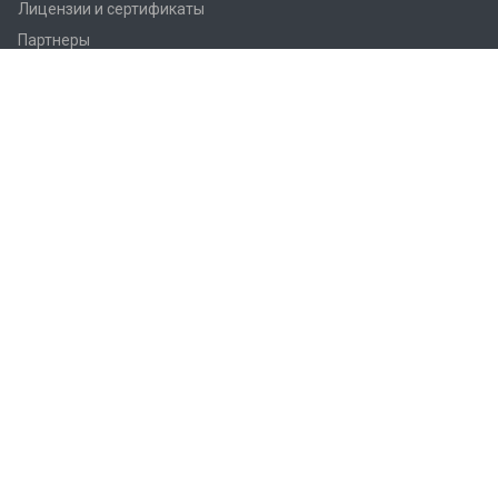
Лицензии и сертификаты
Партнеры
Продукция
Контроллеры Regin
Регулирующие вентили Regin
Приводы заслонок
Приводы вентилей AQM/AQT
Регуляторы температуры Regin
Датчики температуры Regin
Реле
Преобразователи Regin
Термостаты Regin
Гигростаты Regin
Аксессуары Regin
Фитинги Regin