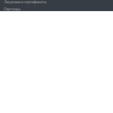
Лицензии и сертификаты
Партнеры
Продукция
Контроллеры Regin
Регулирующие вентили Regin
Приводы заслонок
Приводы вентилей AQM/AQT
Регуляторы температуры Regin
Датчики температуры Regin
Реле
Преобразователи Regin
Термостаты Regin
Гигростаты Regin
Аксессуары Regin
Фитинги Regin