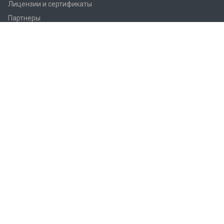
Лицензии и сертификаты
Партнеры
Продукция
Контроллеры Regin
Регулирующие вентили Regin
Приводы заслонок
Приводы вентилей AQM/AQT
Регуляторы температуры Regin
Датчики температуры Regin
Реле
Преобразователи Regin
Термостаты Regin
Гигростаты Regin
Аксессуары Regin
Фитинги Regin