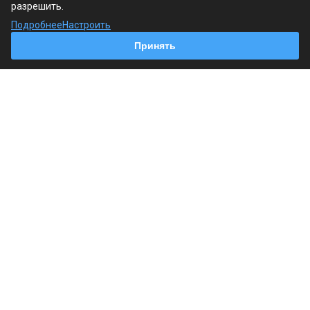
разрешить.
Продукция
Подробнее
Настроить
Принять
Услуги
Наши контакты
+7 (495) 241-18-19
Пн. – Пт.: с 9:00 до 18:00
г. Москва, Варшавское шоссе, 125, стр. 1
info@regin.pro
© 2026 Все права защищены.
Политика обработки персональных данных
Согласие на обработку персональных данных
Согласие на обработку cookie-файлов