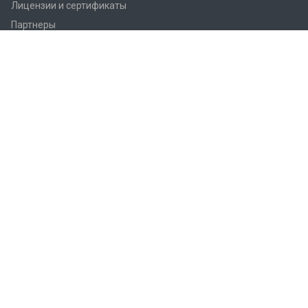
Лицензии и сертификаты
Партнеры
Продукция
Контроллеры Regin
Регулирующие вентили Regin
Приводы заслонок
Приводы вентилей AQM/AQT
Регуляторы температуры Regin
Датчики температуры Regin
Реле
Преобразователи Regin
Термостаты Regin
Гигростаты Regin
Аксессуары Regin
Фитинги Regin