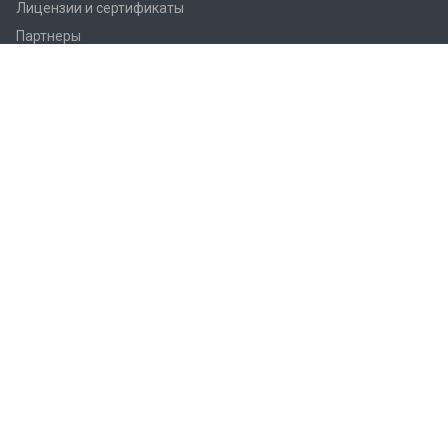
Лицензии и сертификаты
Партнеры
Продукция
Контроллеры Regin
Регулирующие вентили Regin
Приводы заслонок
Приводы вентилей AQM/AQT
Регуляторы температуры Regin
Датчики температуры Regin
Реле
Преобразователи Regin
Термостаты Regin
Гигростаты Regin
Аксессуары Regin
Фитинги Regin