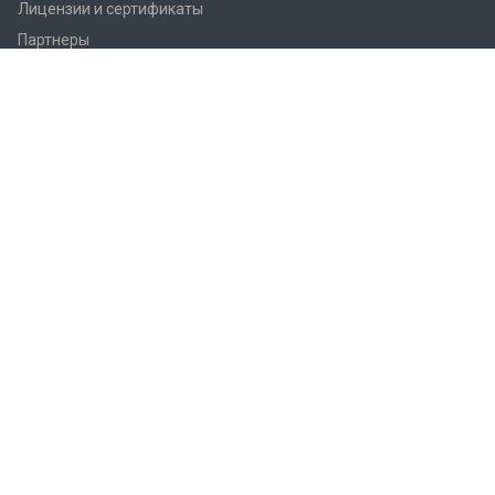
Лицензии и сертификаты
Партнеры
Продукция
Контроллеры Regin
Регулирующие вентили Regin
Приводы заслонок
Приводы вентилей AQM/AQT
Регуляторы температуры Regin
Датчики температуры Regin
Реле
Преобразователи Regin
Термостаты Regin
Гигростаты Regin
Аксессуары Regin
Фитинги Regin