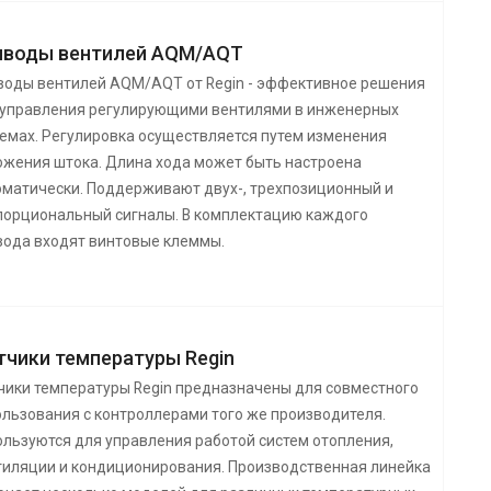
иводы вентилей AQM/AQT
воды вентилей AQM/AQT от Regin - эффективное решения
 управления регулирующими вентилями в инженерных
темах. Регулировка осуществляется путем изменения
ожения штока. Длина хода может быть настроена
оматически. Поддерживают двух-, трехпозиционный и
порциональный сигналы. В комплектацию каждого
вода входят винтовые клеммы.
тчики температуры Regin
чики температуры Regin предназначены для совместного
ользования с контроллерами того же производителя.
ользуются для управления работой систем отопления,
тиляции и кондиционирования. Производственная линейка