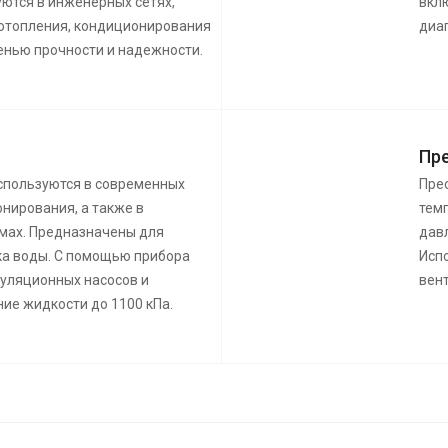
уются в инженерных сетях,
вкл
 отопления, кондиционирования
диа
пенью прочности и надежности.
Пре
используются в современных
Пре
нирования, а также в
темп
мах. Предназначены для
давл
ка воды. С помощью прибора
Исп
уляционных насосов и
вент
ие жидкости до 1100 кПа.