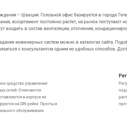
ождения – Швеция. Головной офис базируется в городе Гет
ия, ассортимент постоянно растет, на рынок поступают 
т входить в состав вентиляции, отопления, кондиционир
создания инженерных систем можно в каталогах сайта. По
вязаться с консультантом одним из удобных способов. Дос
Ре
ное средство управления
Рег
ых сетей. Отличаются
пода
ставляются в корпусе из
раст
руются на DIN-рейке. Просты в
про
иального обслуживания.