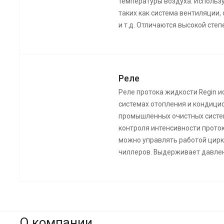
температуры воздуха. Использ
таких как система вентиляции,
и т.д. Отличаются высокой сте
Реле
Реле протока жидкости Regin 
системах отопления и кондицио
промышленных очистных систе
контроля интенсивности прото
можно управлять работой цирк
чиллеров. Выдерживает давлен
О компании