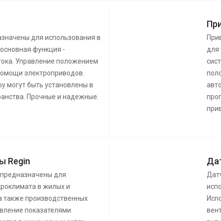
Пр
азначены для использования в
При
 основная функция -
для
тока. Управление положением
сис
помощи электроприводов.
пол
у могут быть установлены в
авт
ранства. Прочные и надежные.
про
при
ы Regin
Да
 предназначены для
Дат
роклимата в жилых и
исп
а также производственных
Исп
авление показателями
вен