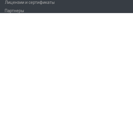
Лицензии и сертификаты
Партнеры
Продукция
Контроллеры Regin
Регулирующие вентили Regin
Приводы заслонок
Приводы вентилей AQM/AQT
Регуляторы температуры Regin
Датчики температуры Regin
Реле
Преобразователи Regin
Термостаты Regin
Гигростаты Regin
Аксессуары Regin
Фитинги Regin