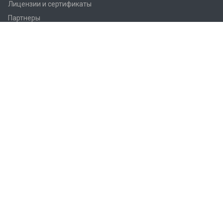
Лицензии и сертификаты
Партнеры
Продукция
Контроллеры Regin
Регулирующие вентили Regin
Приводы заслонок
Приводы вентилей AQM/AQT
Регуляторы температуры Regin
Датчики температуры Regin
Реле
Преобразователи Regin
Термостаты Regin
Гигростаты Regin
Аксессуары Regin
Фитинги Regin