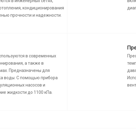
уются в инженерных сетях,
вкл
 отопления, кондиционирования
диа
пенью прочности и надежности.
Пре
используются в современных
Пре
нирования, а также в
темп
мах. Предназначены для
давл
ка воды. С помощью прибора
Исп
уляционных насосов и
вент
ие жидкости до 1100 кПа.