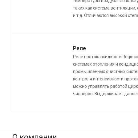
температуры воздуха. Использ
таких как система вентиляции,
и т.д. Отличаются высокой сте
Реле
Реле протока жидкости Regin 
системах отопления и кондицио
промышленных очистных систе
контроля интенсивности прото
можно управлять работой цирк
чиллеров. Выдерживает давлен
О компании