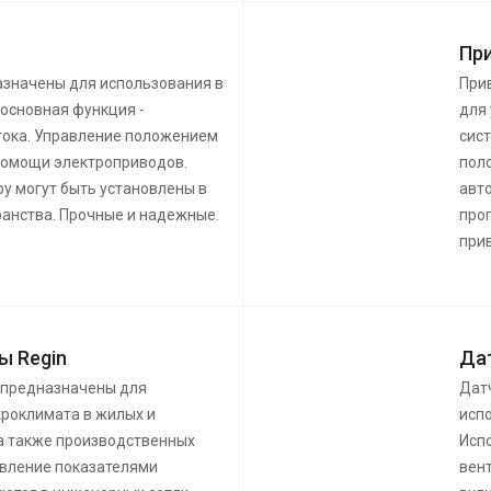
Пр
азначены для использования в
При
 основная функция -
для
тока. Управление положением
сис
помощи электроприводов.
пол
у могут быть установлены в
авт
ранства. Прочные и надежные.
про
при
ы Regin
Да
 предназначены для
Дат
роклимата в жилых и
исп
а также производственных
Исп
авление показателями
вен