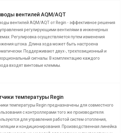
иводы вентилей AQM/AQT
воды вентилей AQM/AQT от Regin - эффективное решения
 управления регулирующими вентилями в инженерных
темах. Регулировка осуществляется путем изменения
ожения штока. Длина хода может быть настроена
оматически. Поддерживают двух-, трехпозиционный и
порциональный сигналы. В комплектацию каждого
вода входят винтовые клеммы.
тчики температуры Regin
чики температуры Regin предназначены для совместного
ользования с контроллерами того же производителя.
ользуются для управления работой систем отопления,
тиляции и кондиционирования. Производственная линейка