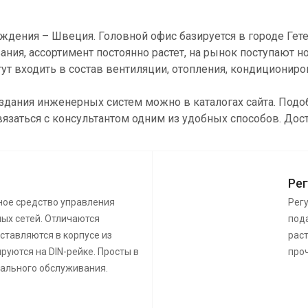
ождения – Швеция. Головной офис базируется в городе Гет
ия, ассортимент постоянно растет, на рынок поступают 
т входить в состав вентиляции, отопления, кондиционир
создания инженерных систем можно в каталогах сайта. По
вязаться с консультантом одним из удобных способов. Дос
Ре
ное средство управления
Рег
ых сетей. Отличаются
пода
ставляются в корпусе из
раст
руются на DIN-рейке. Просты в
про
иального обслуживания.