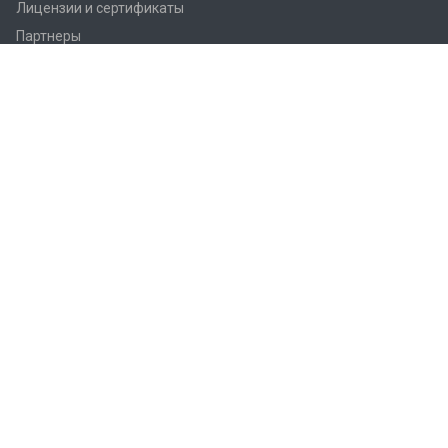
Лицензии и сертификаты
Партнеры
Продукция
Контроллеры Regin
Регулирующие вентили Regin
Приводы заслонок
Приводы вентилей AQM/AQT
Регуляторы температуры Regin
Датчики температуры Regin
Реле
Преобразователи Regin
Термостаты Regin
Гигростаты Regin
Аксессуары Regin
Фитинги Regin