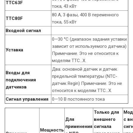
TTC63F
тока, 43 кВт
80 А, 3 фазы, 400 В переменного
TTC80F
тока, 55 кВт
Входной сигнал
0—30 °C (диапазон задания уставки
зависит от используемого датчика)
Уставка
Примечание. Это не относится к
моделям TTC…X.
Два: основной датчик и датчик
Входы для
предельной температуры (NTC-
подключения
датчик Regin) Примечание. Это не
датчиков
относится к моделям TTC…X.
Сигнал управления
0—10 В постоянного тока
Только для
Мод
Для
внешнего
с в
применения
сигнала
сиг
Мощность