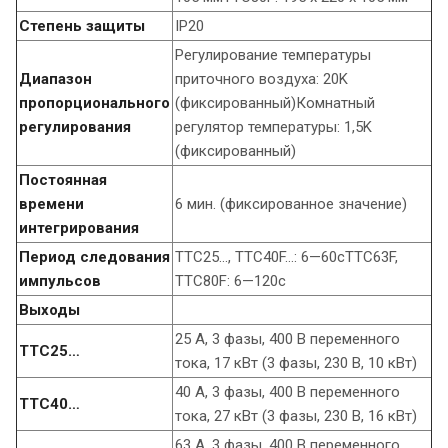
Степень защиты
IP20
Регулирование температуры
Диапазон
приточного воздуха: 20K
пропорционального
(фиксированный)Комнатный
регулирования
регулятор температуры: 1,5K
(фиксированный)
Постоянная
времени
6 мин. (фиксированное значение)
интегрирования
Период следования
TTC25…, TTC40F…: 6—60сTTC63F,
импульсов
TTC80F: 6—120с
Выходы
25 А, 3 фазы, 400 В переменного
TTC25…
тока, 17 кВт (3 фазы, 230 В, 10 кВт)
40 А, 3 фазы, 400 В переменного
TTC40…
тока, 27 кВт (3 фазы, 230 В, 16 кВт)
63 А, 3 фазы, 400 В переменного