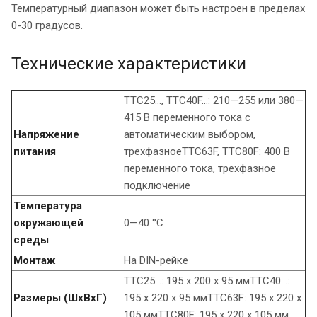
Температурный диапазон может быть настроен в пределах
0-30 градусов.
Технические характеристики
TTC25…, TTC40F…: 210—255 или 380—
415 В переменного тока с
Напряжение
автоматическим выбором,
питания
трехфазноеTTC63F, TTC80F: 400 В
переменного тока, трехфазное
подключение
Температура
окружающей
0—40 °C
среды
Монтаж
На DIN-рейке
TTC25…: 195 x 200 x 95 ммTTC40…:
Размеры (ШxВxГ)
195 x 220 x 95 ммTTC63F: 195 x 220 x
105 ммTTC80F: 195 x 220 x 105 мм