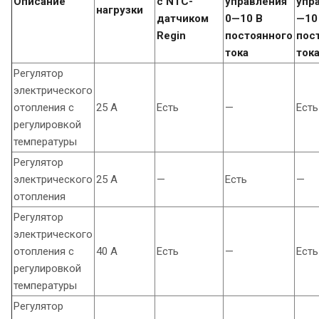
Описание
с NTC-
управления
упр
нагрузки
датчиком
0—10 В
—10
Regin
постоянного
пос
тока
ток
Регулятор
электрического
отопления с
25 A
Есть
—
Есть
регулировкой
температуры
Регулятор
электрического
25 A
—
Есть
—
отопления
Регулятор
электрического
отопления с
40 A
Есть
—
Есть
регулировкой
температуры
Регулятор