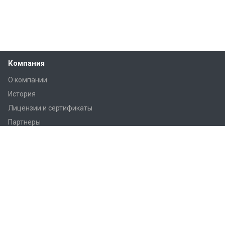
Компания
О компании
История
Лицензии и сертификаты
Партнеры
Продукция
Контроллеры Regin
Регулирующие вентили Regin
Приводы заслонок
Приводы вентилей AQM/AQT
Регуляторы температуры Regin