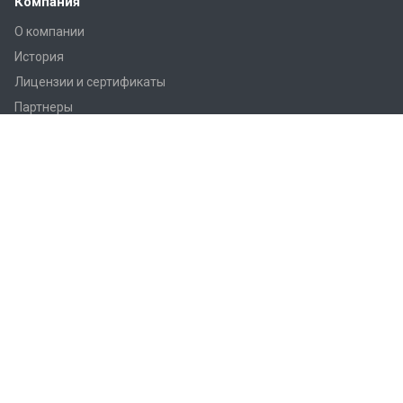
Компания
О компании
История
Лицензии и сертификаты
Партнеры
Продукция
Контроллеры Regin
Регулирующие вентили Regin
Приводы заслонок
Приводы вентилей AQM/AQT
Регуляторы температуры Regin
Датчики температуры Regin
Реле
Преобразователи Regin
Термостаты Regin