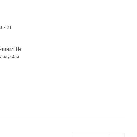
а - из
ивания. Не
к службы