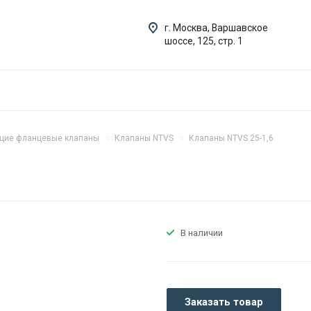
г. Москва, Варшавское
шоссе, 125, стр. 1
щие фланцевые клапаны
Клапаны NTVS
Клапаны NTVS 25-1,6
В наличии
Заказать товар