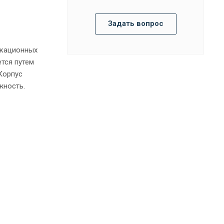
Задать вопрос
икационных
ется путем
Корпус
жность.