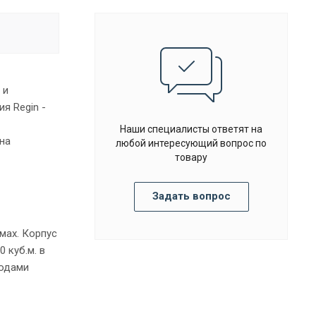
 и
я Regin -
Наши специалисты ответят на
на
любой интересующий вопрос по
товару
Задать вопрос
мах. Корпус
 куб.м. в
водами