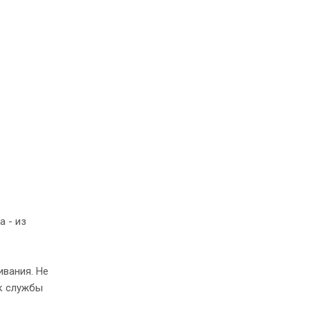
а - из
ивания. Не
к службы