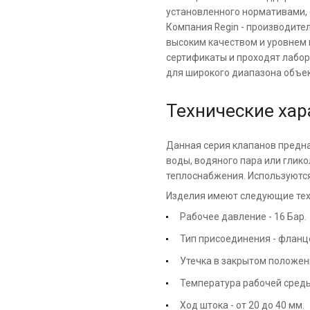
установленного нормативами,
Компания Regin - производите
высоким качеством и уровнем
сертификаты и проходят лабо
для широкого диапазона объек
Технические хар
Данная серия клапанов предна
воды, водяного пара или глик
теплоснабжения. Используются
Изделия имеют следующие тех
Рабочее давление - 16 Бар.
Тип присоединения - фланц
Утечка в закрытом положен
Температура рабочей среды 
Ход штока - от 20 до 40 мм.