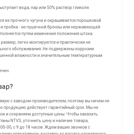
ыступает вода, пар или 50% раствор гликоля.
ся из прочного чугуна и окрашивается порошковой
о и пробка - из пушечной бронзы или нержавеющей
ыполняется путем изменения положения штока.
размер, легко монтируются и практически не
ьного обслуживания. Не подвержены коррозии.
ышенной влажности и значительным температурным
ичен.
вар?
ямую с заводом-производителем, поэтому вы ничем не
сю продукцию действует гарантийный срок. Мы не
ок и сохраняем доступные цены. Чтобы заказать
ны NTVS, уточнить цену и наличие товара,
00-00, с 9 до 18 часов. Ждем ваших звонков с
олним оперативную доставку до вашего населенного