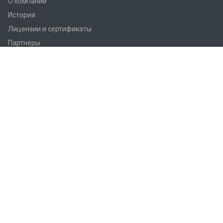
О компании
История
Лицензии и сертификаты
Партнеры
Продукция
Контроллеры Regin
Регулирующие вентили Regin
Приводы заслонок
Приводы вентилей AQM/AQT
Регуляторы температуры Regin
Датчики температуры Regin
Реле
Преобразователи Regin
Термостаты Regin
Гигростаты Regin
Аксессуары Regin