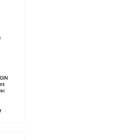
GIN
ез
ны
у