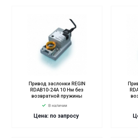
Привод заслонки REGIN
При
RDAB10-24A 10 Нм без
RDA
возвратной пружины
во
В наличии
Цена: по запросу
Ц