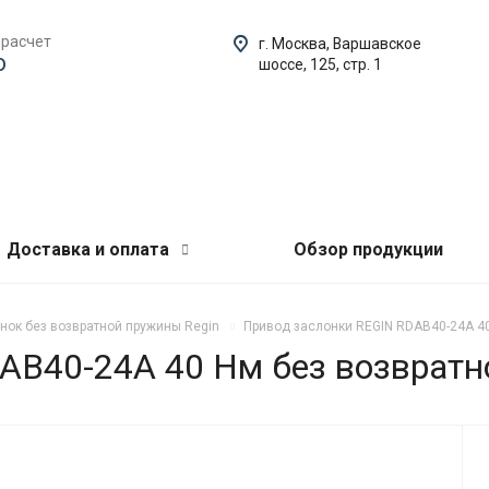
 расчет
г. Москва, Варшавское
o
шоссе, 125, стр. 1
Доставка и оплата
Обзор продукции
нок без возвратной пружины Regin
Привод заслонки REGIN RDAB40-24A 4
AB40-24A 40 Нм без возврат