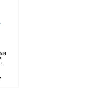
GIN
з
ны
у