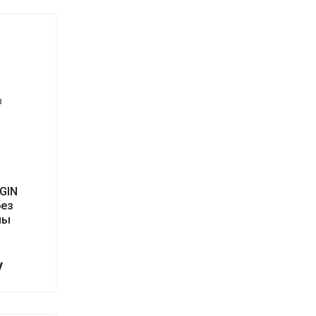
GIN
без
ны
у