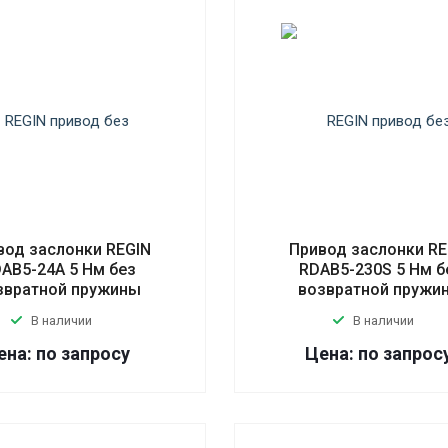
вод заслонки REGIN
Привод заслонки RE
AB5-24A 5 Нм без
RDAB5-230S 5 Нм б
звратной пружины
возвратной пружи
В наличии
В наличии
ена: по запросу
Цена: по запрос