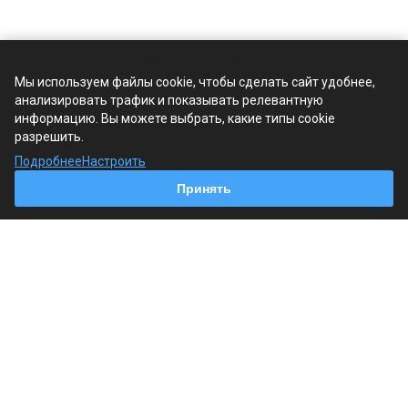
🍪 Уважаем вашу конфиденциальность
Мы используем файлы cookie, чтобы сделать сайт удобнее,
анализировать трафик и показывать релевантную
Компания
информацию. Вы можете выбрать, какие типы cookie
О компании
разрешить.
История
Подробнее
Настроить
Лицензии и сертификаты
Принять
Партнеры
Продукция
Контроллеры Regin
Регулирующие вентили Regin
Приводы заслонок
Приводы вентилей AQM/AQT
Регуляторы температуры Regin