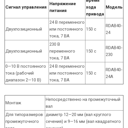
Время
Напряжение
Сигнал управления
хода
Модель
питания
привода
24 В переменного
RDAB40-
Двухпозиционный
или постоянного
150 с
24
тока, 7 ВА
230 В
RDAB40-
Двухпозиционный
переменного
150 с
230
тока, 7 ВА
0—10 В постоянного
24 В переменного
RDAB40-
тока (рабочий
или постоянного
150 с
24A
диапазон 2—10 В)
тока, 7 ВА
Непосредственно на промежуточный
Монтаж
вал
Для типоразмеров
диаметр 12—20 мм (вал круглого
промежуточного
сечения) и 9—16 мм (вал квадратного