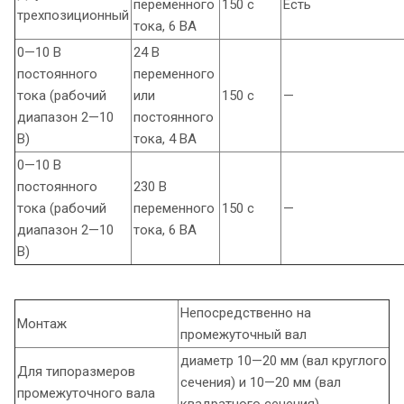
переменного
150 с
Есть
трехпозиционный
тока, 6 ВА
0—10 В
24 В
постоянного
переменного
тока (рабочий
или
150 с
—
диапазон 2—10
постоянного
В)
тока, 4 ВА
0—10 В
постоянного
230 В
тока (рабочий
переменного
150 с
—
диапазон 2—10
тока, 6 ВА
В)
Непосредственно на
Монтаж
промежуточный вал
диаметр 10—20 мм (вал круглого
Для типоразмеров
сечения) и 10—20 мм (вал
промежуточного вала
квадратного сечения)