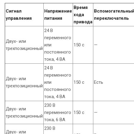
Время
Сигнал
Напряжение
Вспомогательны
хода
управления
питания
переключатель
привода
24 В
переменного
Двух- или
или
150 с
—
трехпозиционный
постоянного
тока, 4 ВА
24 В
переменного
Двух- или
или
150 с
Есть
трехпозиционный
постоянного
тока, 4 ВА
230 В
Двух- или
переменного
150 с
—
трехпозиционный
тока, 6 ВА
230 В
Двух- или