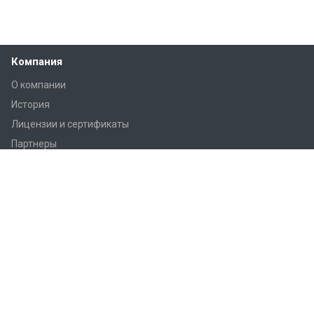
Компания
О компании
История
Лицензии и сертификаты
Партнеры
Продукция
Контроллеры Regin
Регулирующие вентили Regin
Приводы заслонок
Приводы вентилей AQM/AQT
Регуляторы температуры Regin
Датчики температуры Regin