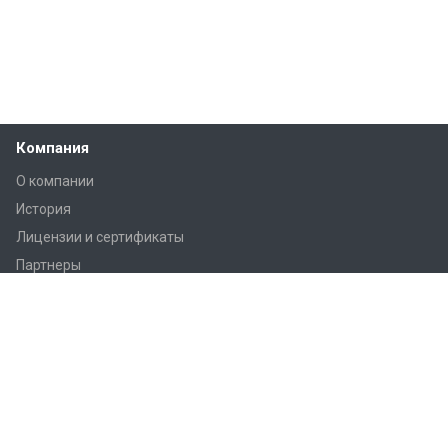
Компания
О компании
История
Лицензии и сертификаты
Партнеры
Продукция
Контроллеры Regin
Регулирующие вентили Regin
Приводы заслонок
Приводы вентилей AQM/AQT