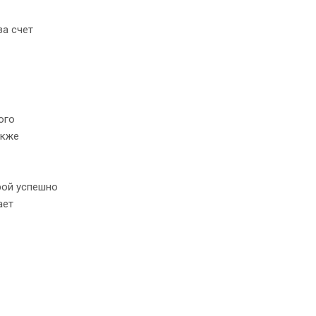
за счет
ого
акже
рой успешно
ает