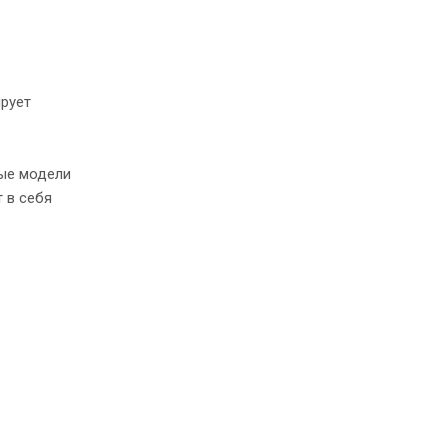
ирует
рые модели
 в себя