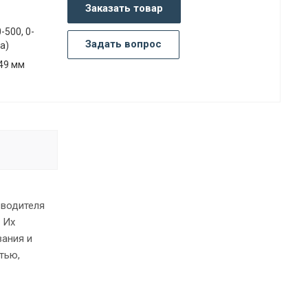
Заказать товар
0-500, 0-
Задать вопрос
а)
49 мм
зводителя
 Их
вания и
тью,