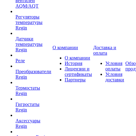
вентилей
AQM/AQT
Регуляторы
температуры
Regin
Датчики
температуры
О компании
Доставка и
Regin
оплата
О компании
Реле
История
Условия
Обзо
Лицензии и
оплаты
прод
Преобразователи
сертификаты
Условия
Regin
Партнеры
доставки
Термостаты
Regin
Гигростаты
Regin
Аксессуары
Regin