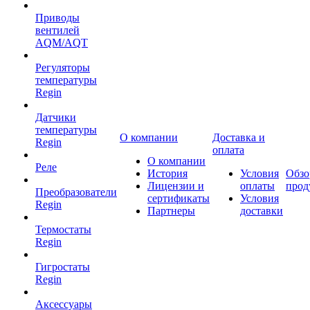
Приводы
вентилей
AQM/AQT
Регуляторы
температуры
Regin
Датчики
температуры
О компании
Доставка и
Regin
оплата
О компании
Реле
История
Условия
Обзо
Лицензии и
оплаты
прод
Преобразователи
сертификаты
Условия
Regin
Партнеры
доставки
Термостаты
Regin
Гигростаты
Regin
Аксессуары