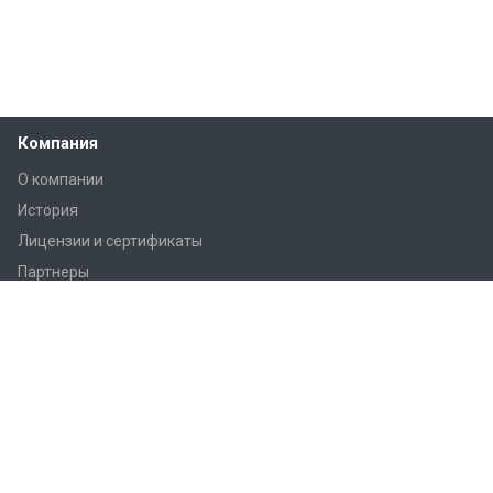
Компания
О компании
История
Лицензии и сертификаты
Партнеры
Продукция
Контроллеры Regin
Регулирующие вентили Regin
Приводы заслонок
Приводы вентилей AQM/AQT
Регуляторы температуры Regin