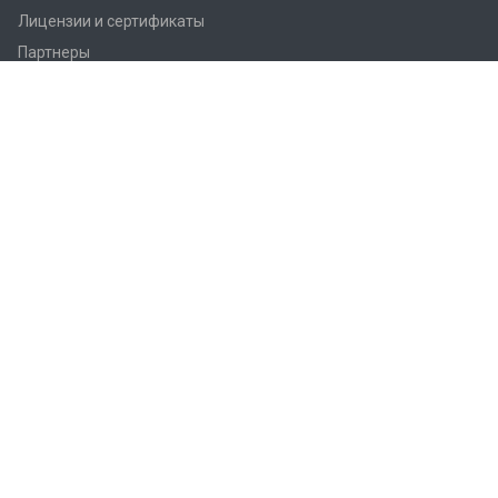
Лицензии и сертификаты
Партнеры
Продукция
Контроллеры Regin
Регулирующие вентили Regin
Приводы заслонок
Приводы вентилей AQM/AQT
Регуляторы температуры Regin
Датчики температуры Regin
Реле
Преобразователи Regin
Термостаты Regin
Гигростаты Regin
Аксессуары Regin
Фитинги Regin