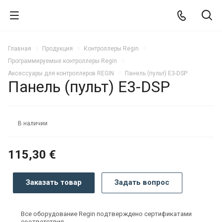
Главная
Продукция
Контроллеры Regin
Программируемые контроллеры Regin
Аксессуары для контроллеров REGIN
Панель (пульт) E3-DSP
Панель (пульт) E3-DSP
В наличии
115,30 €
Заказать товар
Задать вопрос
Все оборудование Regin подтверждено сертификатами
соответствия