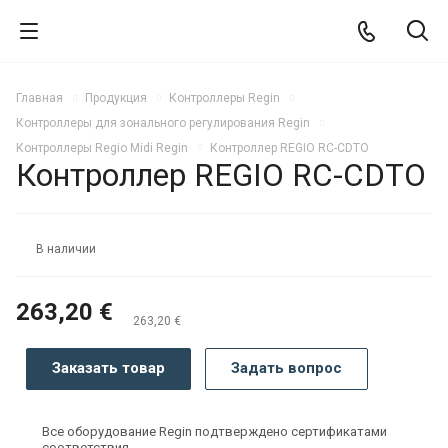
Главная
Продукция
Контроллеры Regin
Контроллеры для зонального регулирования Regin
Контроллеры Regio Midi Regin
Контроллер REGIO RC-CDTO
Контроллер REGIO RC-CDTO
В наличии
263,20 €
263,20 €
Заказать товар
Задать вопрос
Все оборудование Regin подтверждено сертификатами
соответствия