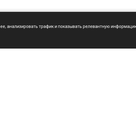
нее, анализировать трафик и показывать релевантную информацию.
Услуги
Консультативные услуги
Проектирование
Работы по обслуживанию
систем управления
Ремонт оборудования
Пуско-наладочные работы
Монтаж и установка
Сервисное обслуживание
Консультативный
инжиниринг
Оптимизация проектов