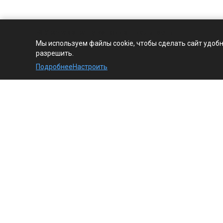
🍪 Уважаем вашу конфиденциальность
Мы используем файлы cookie, чтобы сделать сайт удоб
разрешить.
Подробнее
Настроить
Компания
Продукция
О компании
Контроллеры Regin
История
Регулирующие вентили
Regin
Лицензии и сертификаты
Приводы заслонок
Партнеры
Приводы вентилей
AQM/AQT
Регуляторы температуры
Regin
Датчики температуры
Regin
Реле