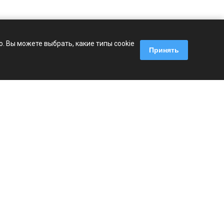
 Вы можете выбрать, какие типы cookie
Принять
Наши контакты
+7 (495) 241-18-19
Пн. – Пт.: с 9:00 до 18:00
г. Москва, Варшавское шоссе, 125,
стр. 1
info@regin.pro